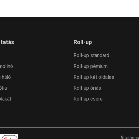
tatás
Roll-up
ó
Roll-up standard
 molinó
Roll-up pémium
i háló
Roll-up két oldalas
ólia
Roll-up óriás
plakát
Roll-up csere
Általános