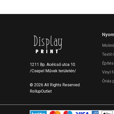
Nyom
Molin
Textil
Építés
1211 Bp. Acélcső utca 10.
/Csepel Művek területén/
Vinyl f
Óriás 
© 2026 All Rights Reserved.
RollupOutlet