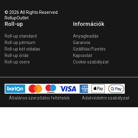
© 2026 All Rights Reserved.
RollupOutlet
Roll-up
Információk
Roll-up standard
Anyagleadás
Roll-up pémium
Garancia
Roll-up két oldalas
Szállítás/Fizetés
Roll-up óriás
Kapcsolat
Roll-up csere
Cookie szabályzat
Általános szerződési feltételek
Adatvédelmi szabályzat