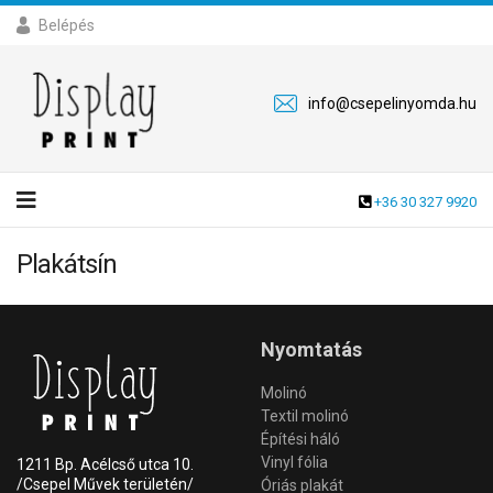
Belépés
info@csepelinyomda.hu
+36 30 327 9920
Plakátsín
Nyomtatás
Molinó
Textil molinó
Építési háló
Vinyl fólia
1211 Bp. Acélcső utca 10.
/Csepel Művek területén/
Óriás plakát