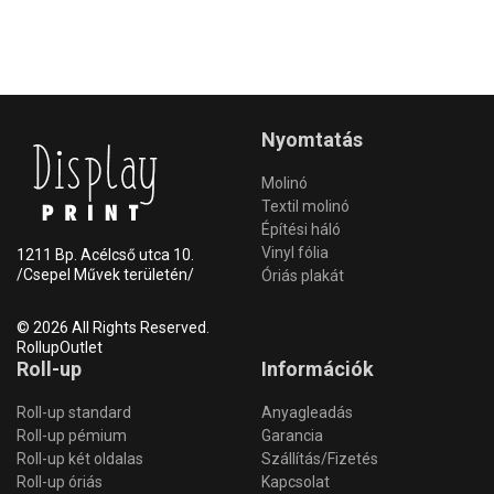
Nyomtatás
Molinó
Textil molinó
Építési háló
Vinyl fólia
1211 Bp. Acélcső utca 10.
/Csepel Művek területén/
Óriás plakát
© 2026 All Rights Reserved.
RollupOutlet
Roll-up
Információk
Roll-up standard
Anyagleadás
Roll-up pémium
Garancia
Roll-up két oldalas
Szállítás/Fizetés
Roll-up óriás
Kapcsolat