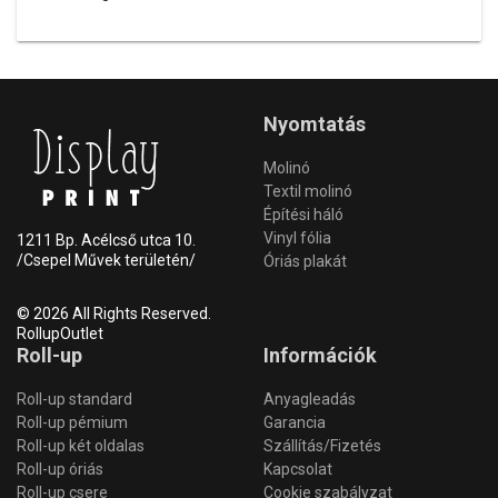
Nyomtatás
Molinó
Textil molinó
Építési háló
Vinyl fólia
1211 Bp. Acélcső utca 10.
/Csepel Művek területén/
Óriás plakát
© 2026 All Rights Reserved.
RollupOutlet
Roll-up
Információk
Roll-up standard
Anyagleadás
Roll-up pémium
Garancia
Roll-up két oldalas
Szállítás/Fizetés
Roll-up óriás
Kapcsolat
Roll-up csere
Cookie szabályzat