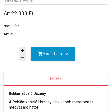
Cikkszám : UszonyS
Ár:
22.000 Ft
/netto ár/
Akció!
add
Kosárba tesz
remove
LEÍRÁS
Reklámzászló Uszony
A Reklámzászló Uszony alakú, több méretben is
megvásárolható!