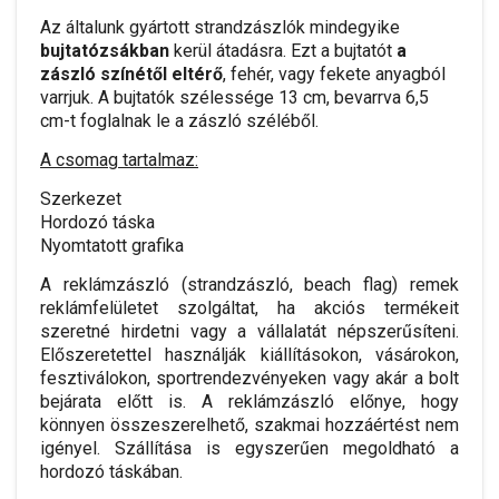
Az általunk gyártott strandzászlók mindegyike
bujtatózsákban
kerül átadásra. Ezt a bujtatót
a
zászló színétől eltérő
, fehér, vagy fekete anyagból
varrjuk. A bujtatók szélessége 13 cm, bevarrva 6,5
cm-t foglalnak le a zászló széléből.
A csomag tartalmaz:
Szerkezet
Hordozó táska
Nyomtatott grafika
A reklámzászló (strandzászló, beach flag) remek
reklámfelületet szolgáltat, ha akciós termékeit
szeretné hirdetni vagy a vállalatát népszerűsíteni.
Előszeretettel használják kiállításokon, vásárokon,
fesztiválokon, sportrendezvényeken vagy akár a bolt
bejárata előtt is. A reklámzászló előnye, hogy
könnyen összeszerelhető, szakmai hozzáértést nem
igényel. Szállítása is egyszerűen megoldható a
hordozó táskában.