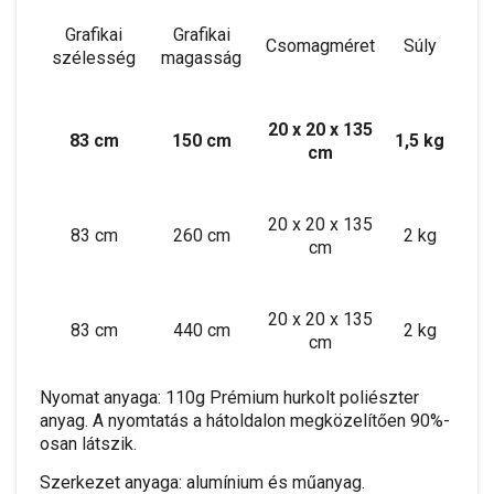
Grafikai
Grafikai
Csomagméret
Súly
szélesség
magasság
20 x 20 x 135
83 cm
150 cm
1,5 kg
cm
20 x 20 x 135
83 cm
260 cm
2 kg
cm
20 x 20 x 135
83 cm
440 cm
2 kg
cm
Nyomat anyaga: 110g Prémium hurkolt poliészter
anyag. A nyomtatás a hátoldalon megközelítően 90%-
osan látszik.
Szerkezet anyaga: alumínium és műanyag.