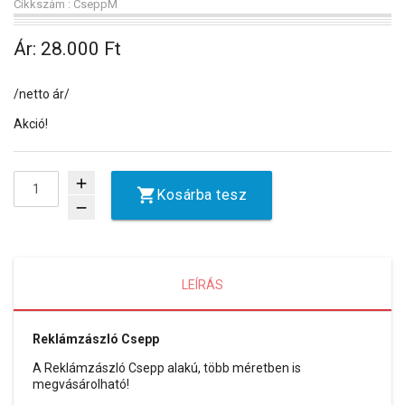
Cikkszám : CseppM
Ár:
28.000 Ft
/netto ár/
Akció!
add
Kosárba tesz
remove
LEÍRÁS
Reklámzászló Csepp
A Reklámzászló Csepp alakú, több méretben is
megvásárolható!