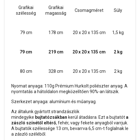
Grafikai
Grafikai
Csomagméret
Súly
szélesség
magasság
79 cm
178 cm
20 x 20 x 135 cm
1,5 kg
79 cm
219 cm
20 x 20 x 135 cm
2 kg
80 cm
328 cm
20 x 20 x 135 cm
2 kg
Nyomat anyaga: 110g Prémium Hurkolt poliészter anyag. A
nyomtatás a hátoldalon megközelítően 90%-an látszik.
Szerkezet anyaga: alumínium és műanyag.
Az általunk gyártott strandzászlók
mindegyike
bujtatózsákban
kerül átadásra. Ezt a bujtatót
a
zászló színétől eltérő
, fehér, vagy fekete anyagból varrjuk.
A bujtatók szélessége 13 cm, bevarrva 6,5 cm-t foglalnak le
a zászló széléből.