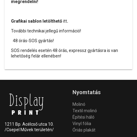
megrendelni!
Grafikai sablon letölthető
itt
.
További technikai jellegű információ!
48 órás-SOS gyártás!
SOS rendelés esetén 48 órás, expressz gyártásra is van
lehetőség felár ellenében!
Nyomtatás
Molinó
Textil molinó
Építési háló
Vinyl fólia
1211 Bp. Acélcső utca 10.
/Csepel Művek területén/
Óriás plakát