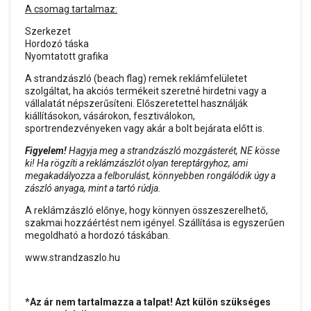
A csomag tartalmaz:
Szerkezet
Hordozó táska
Nyomtatott grafika
A strandzászló (beach flag) remek reklámfelületet
szolgáltat, ha akciós termékeit szeretné hirdetni vagy a
vállalatát népszerűsíteni. Előszeretettel használják
kiállításokon, vásárokon, fesztiválokon,
sportrendezvényeken vagy akár a bolt bejárata előtt is.
Figyelem!
Hagyja meg a strandzászló mozgásterét, NE kösse
ki! Ha rögzíti a reklámzászlót olyan tereptárgyhoz, ami
megakadályozza a felborulást, könnyebben rongálódik úgy a
zászló anyaga, mint a tartó rúdja.
A reklámzászló előnye, hogy könnyen összeszerelhető,
szakmai hozzáértést nem igényel. Szállítása is egyszerűen
megoldható a hordozó táskában.
www.strandzaszlo.hu
*Az ár nem tartalmazza a talpat! Azt külön szükséges