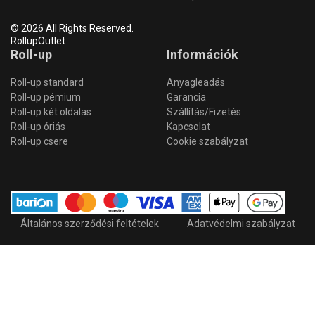
© 2026 All Rights Reserved.
RollupOutlet
Roll-up
Információk
Roll-up standard
Anyagleadás
Roll-up pémium
Garancia
Roll-up két oldalas
Szállítás/Fizetés
Roll-up óriás
Kapcsolat
Roll-up csere
Cookie szabályzat
Általános szerződési feltételek
Adatvédelmi szabályzat