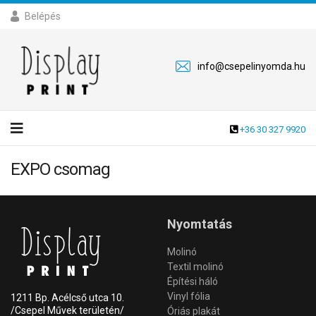
Belépés
info@csepelinyomda.hu
+36 30 327 9920
EXPO csomag
Nyomtatás
Molinó
Textil molinó
Építési háló
Vinyl fólia
1211 Bp. Acélcső utca 10.
/Csepel Művek területén/
Óriás plakát