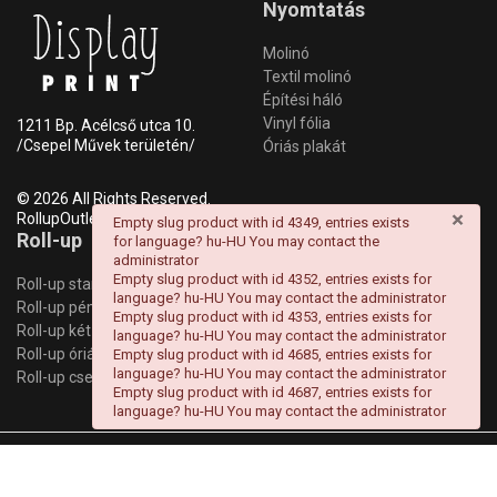
Nyomtatás
Molinó
Textil molinó
Építési háló
Vinyl fólia
1211 Bp. Acélcső utca 10.
/Csepel Művek területén/
Óriás plakát
© 2026 All Rights Reserved.
×
RollupOutlet
danger
Empty slug product with id 4349, entries exists
Roll-up
Információk
for language? hu-HU You may contact the
administrator
Empty slug product with id 4352, entries exists for
Roll-up standard
Anyagleadás
language? hu-HU You may contact the administrator
Roll-up pémium
Garancia
Empty slug product with id 4353, entries exists for
Roll-up két oldalas
Szállítás/Fizetés
language? hu-HU You may contact the administrator
Roll-up óriás
Kapcsolat
Empty slug product with id 4685, entries exists for
language? hu-HU You may contact the administrator
Roll-up csere
Cookie szabályzat
Empty slug product with id 4687, entries exists for
language? hu-HU You may contact the administrator