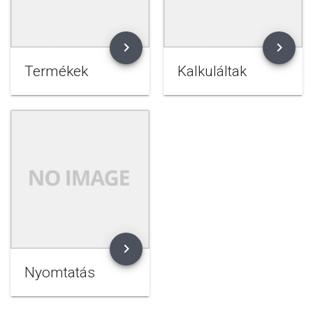
chevron_right
chevron_right
Termékek
Kalkuláltak
chevron_right
Nyomtatás