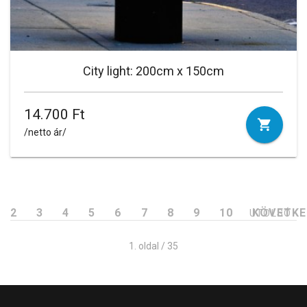
City light: 200cm x 150cm
14.700 Ft
/netto ár/
2
3
4
5
6
7
8
9
10
KÖVETK
UTOLSÓ
1. oldal / 35