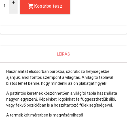
add
Kosárba tesz
remove
LEÍRÁS
Használatát elsősorban bárokba, szórakozó helyiségekbe
ajánljuk, ahol fontos szempont a világítás. A világító táblával
biztos lehet benne, hogy mindenki az ön plakátját figyeli!
A pattintós keretnek köszönhetően a világító tábla használata
nagyon egyszerű. Képeinket, logóinkat felfüggeszthetjük álló,
vagy fekvő pozícióban is a hozzátartozó fülek segítségével.
A termék két méretben is megvásárolható!