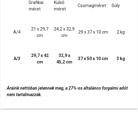
Grafikai
Külső
Csomagméret
Súly
méret
méret
21 x 29,7
24,2 x 32,9
A/4
29 x 37 x 10 cm
2 kg
cm
cm
29,7 x 42
32,9 x
A/3
37 x 50 x 10 cm
3 kg
cm
45,2 cm
Áraink nettóban jelennek meg, a 27%-os általános forgalmi adót
nem tartalmazzák.